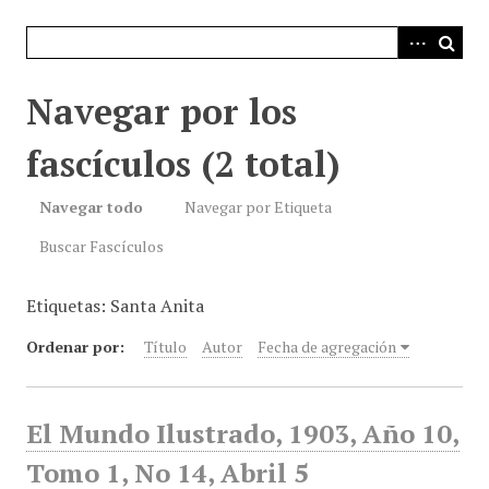
i
n
c
i
Navegar por los
p
a
fascículos (2 total)
l
Navegar todo
Navegar por Etiqueta
Buscar Fascículos
Etiquetas: Santa Anita
Ordenar por:
Título
Autor
Fecha de agregación
El Mundo Ilustrado, 1903, Año 10,
Tomo 1, No 14, Abril 5