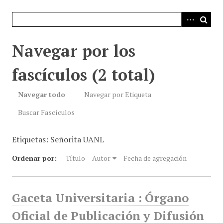
i
n
c
i
Navegar por los
p
a
fascículos (2 total)
l
Navegar todo
Navegar por Etiqueta
Buscar Fascículos
Etiquetas: Señorita UANL
Ordenar por:
Título
Autor
Fecha de agregación
Gaceta Universitaria : Órgano
Oficial de Publicación y Difusión