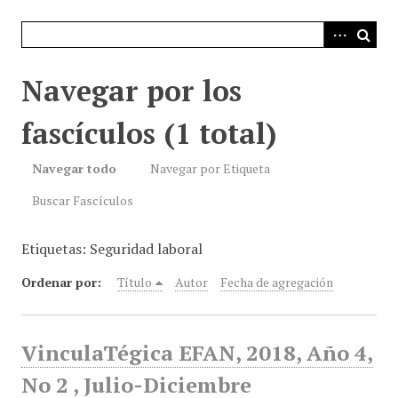
i
n
c
i
Navegar por los
p
a
fascículos (1 total)
l
Navegar todo
Navegar por Etiqueta
Buscar Fascículos
Etiquetas: Seguridad laboral
Ordenar por:
Título
Autor
Fecha de agregación
VinculaTégica EFAN, 2018, Año 4,
No 2 , Julio-Diciembre