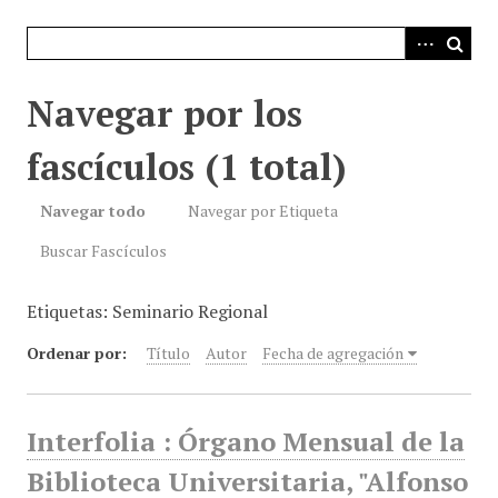
i
n
c
i
Navegar por los
p
a
fascículos (1 total)
l
Navegar todo
Navegar por Etiqueta
Buscar Fascículos
Etiquetas: Seminario Regional
Ordenar por:
Título
Autor
Fecha de agregación
Interfolia : Órgano Mensual de la
Biblioteca Universitaria, "Alfonso