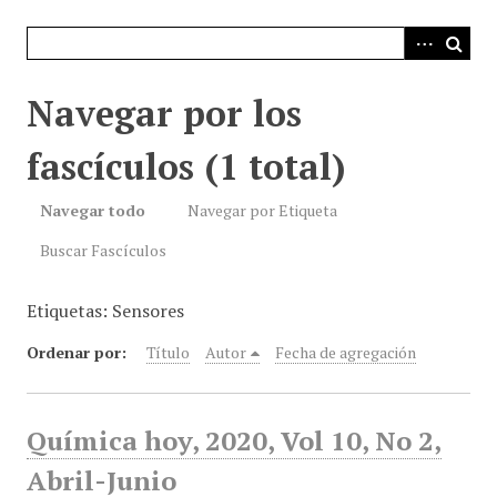
i
n
c
i
Navegar por los
p
a
fascículos (1 total)
l
Navegar todo
Navegar por Etiqueta
Buscar Fascículos
Etiquetas: Sensores
Ordenar por:
Título
Autor
Fecha de agregación
Química hoy, 2020, Vol 10, No 2,
Abril-Junio