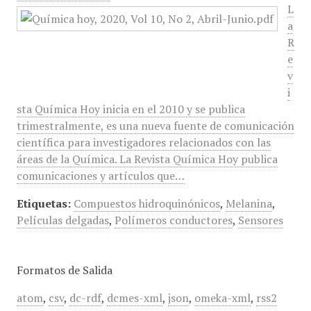
L
a
R
e
v
i
sta Química Hoy inicia en el 2010 y se publica
trimestralmente, es una nueva fuente de comunicación
científica para investigadores relacionados con las
áreas de la Química. La Revista Química Hoy publica
comunicaciones y artículos que…
Etiquetas:
Compuestos hidroquinónicos
,
Melanina
,
Películas delgadas
,
Polímeros conductores
,
Sensores
Formatos de Salida
atom
,
csv
,
dc-rdf
,
dcmes-xml
,
json
,
omeka-xml
,
rss2