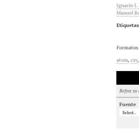
Ignacio J
Manuel Bar
Etiquetas
Formatos 
atom
,
csv
Refine su
Fuente