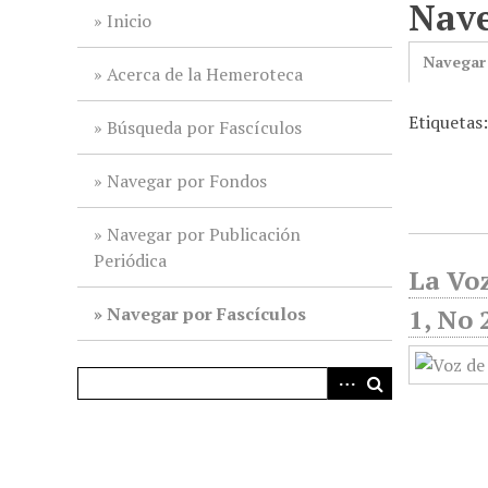
Nave
i
Inicio
n
Navegar
c
Acerca de la Hemeroteca
i
Etiquetas:
p
Búsqueda por Fascículos
a
l
Navegar por Fondos
Navegar por Publicación
Periódica
La Voz
Navegar por Fascículos
1, No 