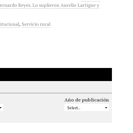
ernardo Reyes. Lo suplieron Aurelio Lartigue y
itucional
,
Servicio rural
Año de publicación