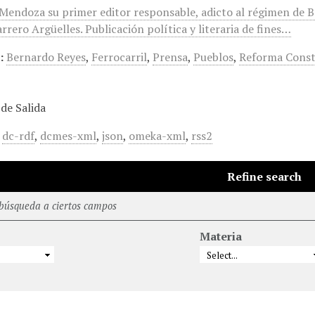
. Mendoza su primer editor responsable, adicto al régimen de B
rero Argüelles. Publicación política y literaria de fines…
:
Bernardo Reyes
,
Ferrocarril
,
Prensa
,
Pueblos
,
Reforma Const
de Salida
,
dc-rdf
,
dcmes-xml
,
json
,
omeka-xml
,
rss2
Refine search
 búsqueda a ciertos campos
Materia