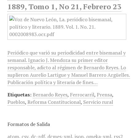
1889, Tomo 1, No 21, Febrero 23
Periódico que varió su periodicidad entre bisemanal y
semanal. Ignacio J. Mendoza su primer editor
responsable, adicto al régimen de Bernardo Reyes. Lo
suplieron Aurelio Lartigue y Manuel Barrero Argüelles.
Publicación política y literaria de fines…
Etiquetas:
Bernardo Reyes
,
Ferrocarril
,
Prensa
,
Pueblos
,
Reforma Constitucional
,
Servicio rural
Formatos de Salida
atom
,
csv
,
dc-rdf
,
dcmes-xml
,
json
,
omeka-xml
,
rss2