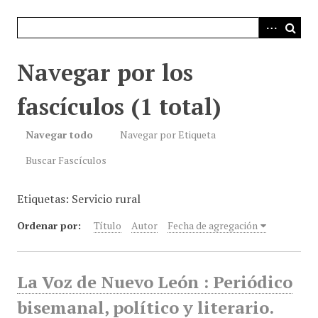
i
n
c
i
Navegar por los
p
a
fascículos (1 total)
l
Navegar todo
Navegar por Etiqueta
Buscar Fascículos
Etiquetas: Servicio rural
Ordenar por:
Título
Autor
Fecha de agregación
La Voz de Nuevo León : Periódico
bisemanal, político y literario.