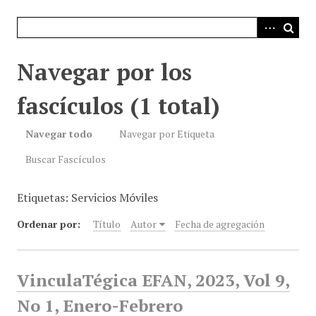
i
n
c
i
Navegar por los
p
a
fascículos (1 total)
l
Navegar todo
Navegar por Etiqueta
Buscar Fascículos
Etiquetas: Servicios Móviles
Ordenar por:
Título
Autor
Fecha de agregación
VinculaTégica EFAN, 2023, Vol 9,
No 1, Enero-Febrero