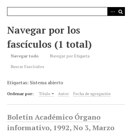
i
n
c
i
Navegar por los
p
a
fascículos (1 total)
l
Navegar todo
Navegar por Etiqueta
Buscar Fascículos
Etiquetas: Sistema abierto
Ordenar por:
Título
Autor
Fecha de agregación
Boletín Académico Órgano
informativo, 1992, No 3, Marzo