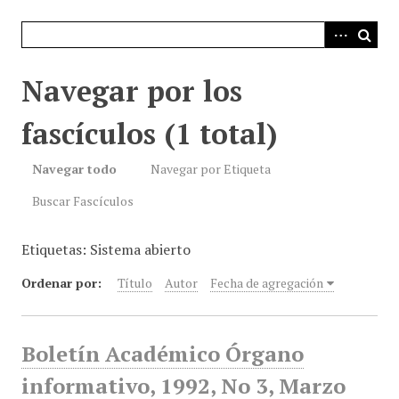
i
n
c
i
Navegar por los
p
a
fascículos (1 total)
l
Navegar todo
Navegar por Etiqueta
Buscar Fascículos
Etiquetas: Sistema abierto
Ordenar por:
Título
Autor
Fecha de agregación
Boletín Académico Órgano
informativo, 1992, No 3, Marzo