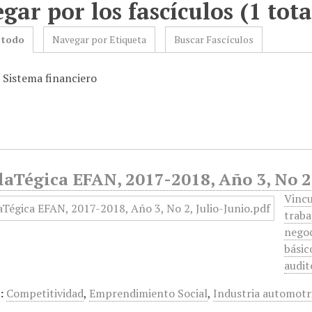
gar por los fascículos (1 tota
 todo
Navegar por Etiqueta
Buscar Fascículos
: Sistema financiero
aTégica EFAN, 2017-2018, Año 3, No 2,
Vincu
traba
negoc
básic
audit
:
Competitividad
,
Emprendimiento Social
,
Industria automotr