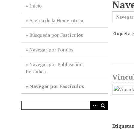
Nave
i
Inicio
n
Navegar
c
Acerca de la Hemeroteca
i
Etiquetas
p
Búsqueda por Fascículos
a
l
Navegar por Fondos
Navegar por Publicación
Periódica
Vincul
Navegar por Fascículos
Etiquetas