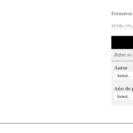
Formatos 
atom
,
csv
Refine su
Autor
Año de 