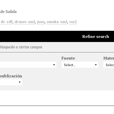
de Salida
,
dc-rdf
,
dcmes-xml
,
json
,
omeka-xml
,
rss2
Refine search
 búsqueda a ciertos campos
Fuente
Mate
publicación