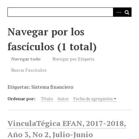
i
n
c
i
Navegar por los
p
a
fascículos (1 total)
l
Navegar todo
Navegar por Etiqueta
Buscar Fascículos
Etiquetas: Sistema financiero
Ordenar por:
Título
Autor
Fecha de agregación
VinculaTégica EFAN, 2017-2018,
Año 3, No 2, Julio-Junio