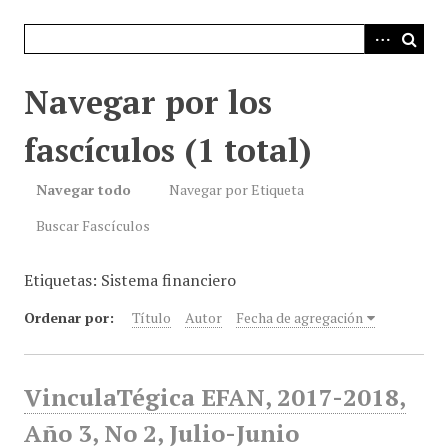
i
n
c
i
Navegar por los
p
a
fascículos (1 total)
l
Navegar todo
Navegar por Etiqueta
Buscar Fascículos
Etiquetas: Sistema financiero
Ordenar por:
Título
Autor
Fecha de agregación
VinculaTégica EFAN, 2017-2018,
Año 3, No 2, Julio-Junio