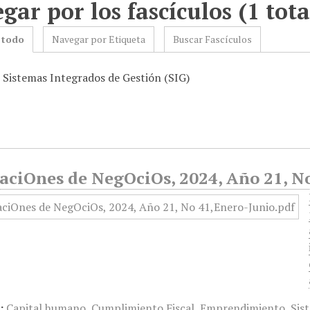
gar por los fascículos (1 tota
 todo
Navegar por Etiqueta
Buscar Fascículos
: Sistemas Integrados de Gestión (SIG)
aciOnes de NegOciOs, 2024, Año 21, No
:
Capital humano
,
Cumplimiento Fiscal
,
Emprendimiento
,
Sis