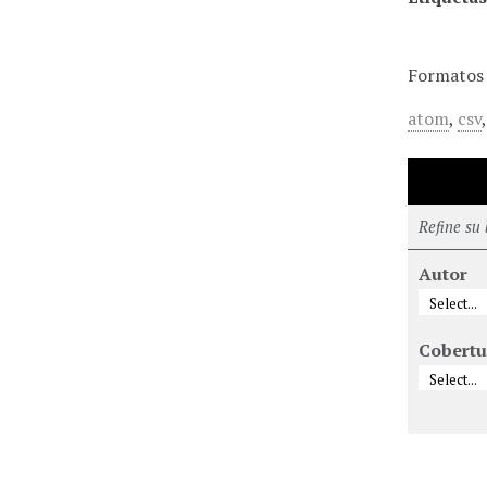
Formatos 
atom
,
csv
Refine su
Autor
Cobertu