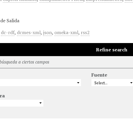
de Salida
,
dc-rdf
,
dcmes-xml
,
json
,
omeka-xml
,
rss2
Refine search
 búsqueda a ciertos campos
Fuente
ra