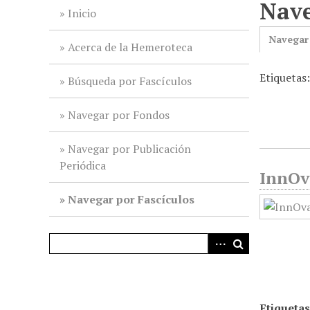
Nave
i
Inicio
n
Navegar
c
Acerca de la Hemeroteca
i
Etiquetas
p
Búsqueda por Fascículos
a
l
Navegar por Fondos
Navegar por Publicación
Periódica
InnOv
Navegar por Fascículos
Etiquetas