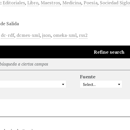
:
Editoriales
,
Libro
,
Maestros
,
Medicina
,
Poesía
,
Sociedad Sigl
de Salida
,
dc-rdf
,
dcmes-xml
,
json
,
omeka-xml
,
rss2
Refine search
 búsqueda a ciertos campos
Fuente