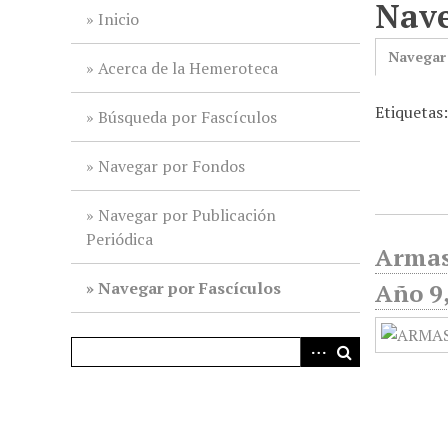
Nave
i
Inicio
n
Navegar
c
Acerca de la Hemeroteca
i
Etiquetas
p
Búsqueda por Fascículos
a
l
Navegar por Fondos
Navegar por Publicación
Periódica
Armas
Navegar por Fascículos
Año 9,