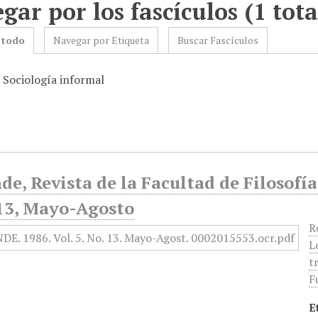
gar por los fascículos (1 tota
 todo
Navegar por Etiqueta
Buscar Fascículos
: Sociología informal
de, Revista de la Facultad de Filosofía
 13, Mayo-Agosto
R
L
t
F
E