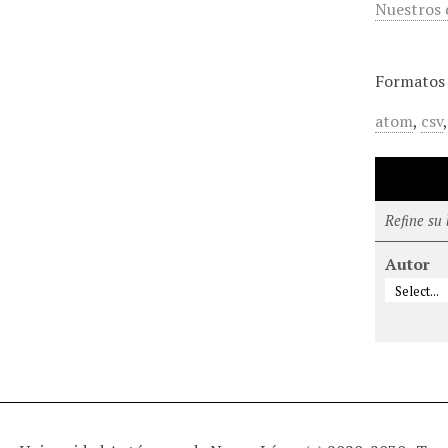
Nuestros 
Formatos 
atom
,
csv
Refine su
Autor