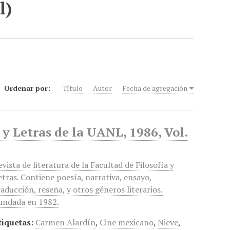
l)
Ordenar por:
Título
Autor
Fecha de agregación
 y Letras de la UANL, 1986, Vol.
evista de literatura de la Facultad de Filosofía y
etras. Contiene poesía, narrativa, ensayo,
raducción, reseña, y otros géneros literarios.
undada en 1982.
tiquetas:
Carmen Alardín
,
Cine mexicano
,
Nieve
,