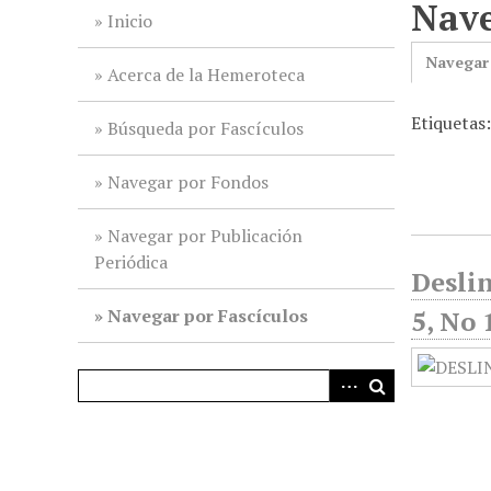
Nave
i
Inicio
n
Navegar
c
Acerca de la Hemeroteca
i
Etiquetas
p
Búsqueda por Fascículos
a
l
Navegar por Fondos
Navegar por Publicación
Periódica
Deslin
Navegar por Fascículos
5, No