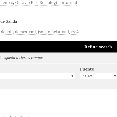
dientes
,
Octavio Paz
,
Sociología informal
de Salida
,
dc-rdf
,
dcmes-xml
,
json
,
omeka-xml
,
rss2
Refine search
 búsqueda a ciertos campos
Fuente