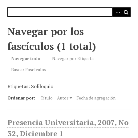
i
n
c
i
Navegar por los
p
a
fascículos (1 total)
l
Navegar todo
Navegar por Etiqueta
Buscar Fascículos
Etiquetas: Soliloquio
Ordenar por:
Título
Autor
Fecha de agregación
Presencia Universitaria, 2007, No
32, Diciembre 1