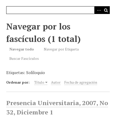
i
n
c
i
Navegar por los
p
a
fascículos (1 total)
l
Navegar todo
Navegar por Etiqueta
Buscar Fascículos
Etiquetas: Soliloquio
Ordenar por:
Título
Autor
Fecha de agregación
Presencia Universitaria, 2007, No
32, Diciembre 1