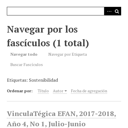
i
n
c
i
Navegar por los
p
a
fascículos (1 total)
l
Navegar todo
Navegar por Etiqueta
Buscar Fascículos
Etiquetas: Sostenibilidad
Ordenar por:
Título
Autor
Fecha de agregación
VinculaTégica EFAN, 2017-2018,
Año 4, No 1, Julio-Junio