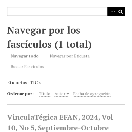
i
n
c
i
Navegar por los
p
a
fascículos (1 total)
l
Navegar todo
Navegar por Etiqueta
Buscar Fascículos
Etiquetas: TIC´s
Ordenar por:
Título
Autor
Fecha de agregación
VinculaTégica EFAN, 2024, Vol
10, No 5, Septiembre-Octubre