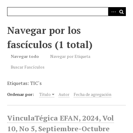
i
n
c
i
Navegar por los
p
a
fascículos (1 total)
l
Navegar todo
Navegar por Etiqueta
Buscar Fascículos
Etiquetas: TIC´s
Ordenar por:
Título
Autor
Fecha de agregación
VinculaTégica EFAN, 2024, Vol
10, No 5, Septiembre-Octubre