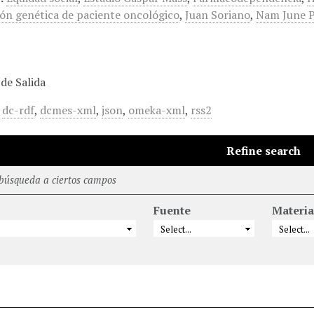
ón genética de paciente oncológico
,
Juan Soriano
,
Nam June P
de Salida
,
dc-rdf
,
dcmes-xml
,
json
,
omeka-xml
,
rss2
Refine search
 búsqueda a ciertos campos
Fuente
Materia