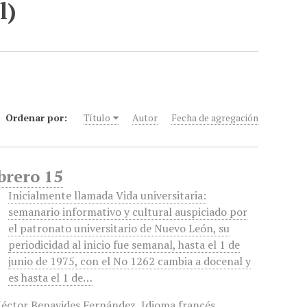
l)
Ordenar por:
Título
Autor
Fecha de agregación
brero 15
Inicialmente llamada Vida universitaria:
semanario informativo y cultural auspiciado por
el patronato universitario de Nuevo León, su
periodicidad al inicio fue semanal, hasta el 1 de
junio de 1975, con el No 1262 cambia a docenal y
es hasta el 1 de…
éctor Benavides Fernández
,
Idioma francés
,