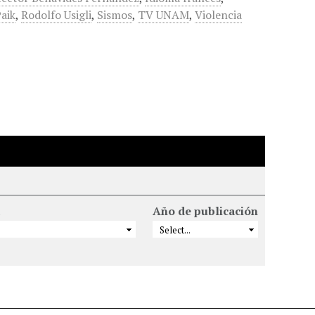
aik
,
Rodolfo Usigli
,
Sismos
,
TV UNAM
,
Violencia
Año de publicación