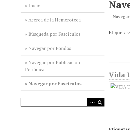
Nave
i
Inicio
n
Navegar
c
Acerca de la Hemeroteca
i
Etiqueta
p
Búsqueda por Fascículos
a
l
Navegar por Fondos
Navegar por Publicación
Periódica
Vida U
Navegar por Fascículos
Etiquetas