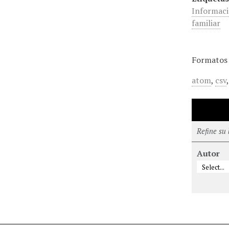
Informaci
familiar
Formatos 
atom
,
csv
Refine su
Autor