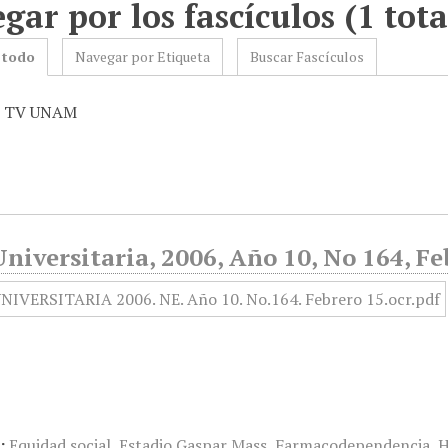
gar por los fascículos (1 tota
 todo
Navegar por Etiqueta
Buscar Fascículos
s: TV UNAM
niversitaria, 2006, Año 10, No 164, Fe
:
Equidad social
,
Estadio Gaspar Mass
,
Farmacodependencia
,
H