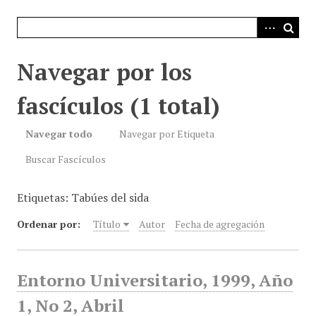
i
n
c
i
Navegar por los
p
a
fascículos (1 total)
l
Navegar todo
Navegar por Etiqueta
Buscar Fascículos
Etiquetas: Tabúes del sida
Ordenar por:
Título
Autor
Fecha de agregación
Entorno Universitario, 1999, Año
1, No 2, Abril