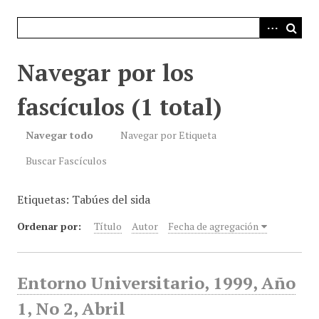
i
n
c
i
Navegar por los
p
a
fascículos (1 total)
l
Navegar todo
Navegar por Etiqueta
Buscar Fascículos
Etiquetas: Tabúes del sida
Ordenar por:
Título
Autor
Fecha de agregación
Entorno Universitario, 1999, Año
1, No 2, Abril