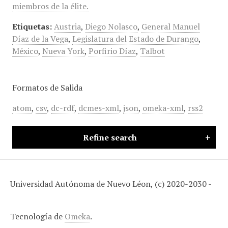
miembros de la élite.
Etiquetas:
Austria
,
Diego Nolasco
,
General Manuel
Díaz de la Vega
,
Legislatura del Estado de Durango
,
México
,
Nueva York
,
Porfirio Díaz
,
Talbot
Formatos de Salida
atom
,
csv
,
dc-rdf
,
dcmes-xml
,
json
,
omeka-xml
,
rss2
Refine search
Universidad Autónoma de Nuevo Léon, (c) 2020-2030 -
Tecnología de
Omeka
.