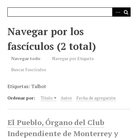
i
n
c
i
Navegar por los
p
a
fascículos (2 total)
l
Navegar todo
Navegar por Etiqueta
Buscar Fascículos
Etiquetas: Talbot
Ordenar por:
Título
Autor
Fecha de agregación
El Pueblo, Órgano del Club
Independiente de Monterrey y