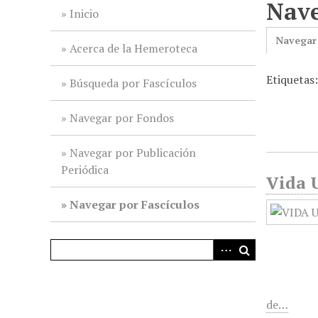
Nave
i
Inicio
n
Navegar
c
Acerca de la Hemeroteca
i
Etiquetas
p
Búsqueda por Fascículos
a
l
Navegar por Fondos
Navegar por Publicación
Periódica
Vida U
Navegar por Fascículos
de…