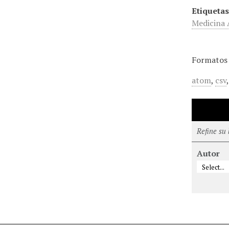
Etiquetas
Medicina
Formatos 
atom
,
csv
Refine su
Autor