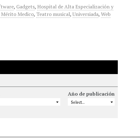
oftware
,
Gadgets
,
Hospital de Alta Especialización y
 Mérito Medico
,
Teatro musical
,
Universiada
,
Web
Año de publicación