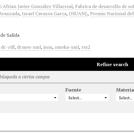
:
Afrian Javier González Villarreal
,
Fabrica de desarrollo de s
 Avanzada
,
Israel Cavazos Garza
,
OSUANL
,
Premio Nacional del
de Salida
,
dc-rdf
,
dcmes-xml
,
json
,
omeka-xml
,
rss2
Refine search
 búsqueda a ciertos campos
Fuente
Materia