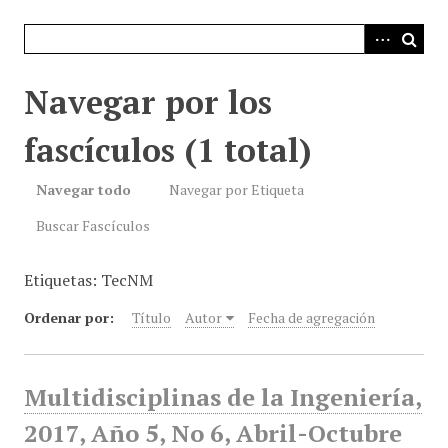
i
n
c
i
Navegar por los
p
a
fascículos (1 total)
l
Navegar todo
Navegar por Etiqueta
Buscar Fascículos
Etiquetas: TecNM
Ordenar por:
Título
Autor
Fecha de agregación
Multidisciplinas de la Ingeniería,
2017, Año 5, No 6, Abril-Octubre