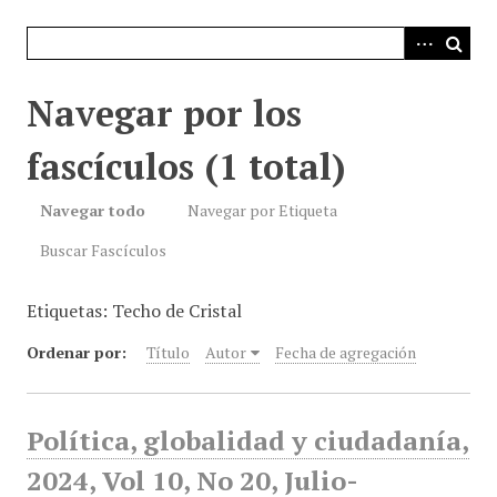
i
n
c
i
Navegar por los
p
a
fascículos (1 total)
l
Navegar todo
Navegar por Etiqueta
Buscar Fascículos
Etiquetas: Techo de Cristal
Ordenar por:
Título
Autor
Fecha de agregación
Política, globalidad y ciudadanía,
2024, Vol 10, No 20, Julio-