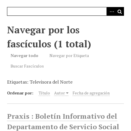
i
n
c
i
Navegar por los
p
a
fascículos (1 total)
l
Navegar todo
Navegar por Etiqueta
Buscar Fascículos
Etiquetas: Televisora del Norte
Ordenar por:
Título
Autor
Fecha de agregación
Praxis : Boletín Informativo del
Departamento de Servicio Social