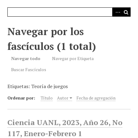
i
n
c
i
Navegar por los
p
a
fascículos (1 total)
l
Navegar todo
Navegar por Etiqueta
Buscar Fascículos
Etiquetas: Teoría de juegos
Ordenar por:
Título
Autor
Fecha de agregación
Ciencia UANL, 2023, Año 26, No
117, Enero-Febrero 1