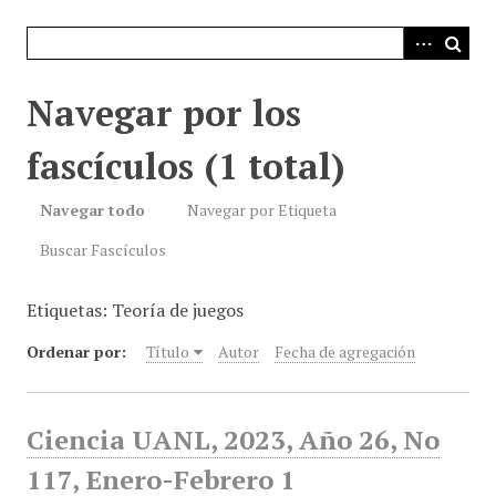
i
n
c
i
Navegar por los
p
a
fascículos (1 total)
l
Navegar todo
Navegar por Etiqueta
Buscar Fascículos
Etiquetas: Teoría de juegos
Ordenar por:
Título
Autor
Fecha de agregación
Ciencia UANL, 2023, Año 26, No
117, Enero-Febrero 1