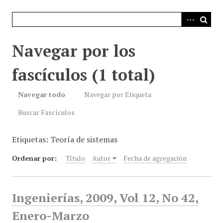
i
n
c
i
Navegar por los
p
a
fascículos (1 total)
l
Navegar todo
Navegar por Etiqueta
Buscar Fascículos
Etiquetas: Teoría de sistemas
Ordenar por:
Título
Autor
Fecha de agregación
Ingenierías, 2009, Vol 12, No 42,
Enero-Marzo