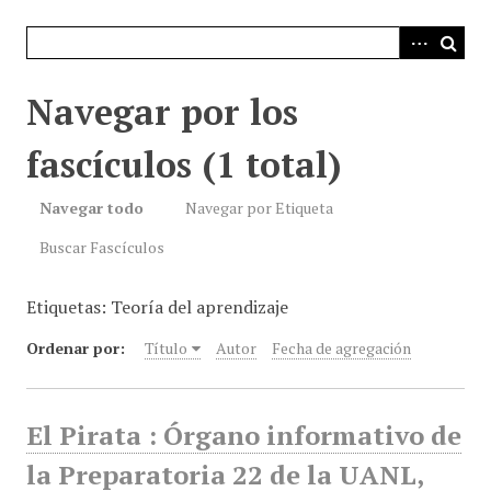
i
n
c
i
Navegar por los
p
a
fascículos (1 total)
l
Navegar todo
Navegar por Etiqueta
Buscar Fascículos
Etiquetas: Teoría del aprendizaje
Ordenar por:
Título
Autor
Fecha de agregación
El Pirata : Órgano informativo de
la Preparatoria 22 de la UANL,