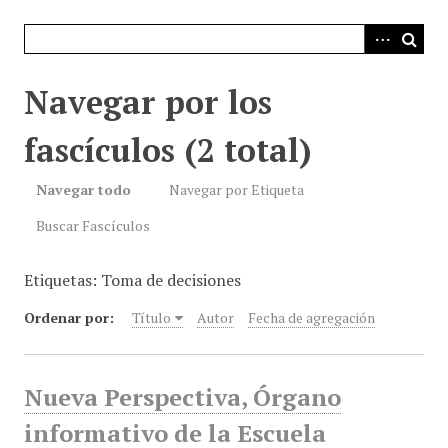
i
n
c
i
Navegar por los
p
a
fascículos (2 total)
l
Navegar todo
Navegar por Etiqueta
Buscar Fascículos
Etiquetas: Toma de decisiones
Ordenar por:
Título
Autor
Fecha de agregación
Nueva Perspectiva, Órgano
informativo de la Escuela