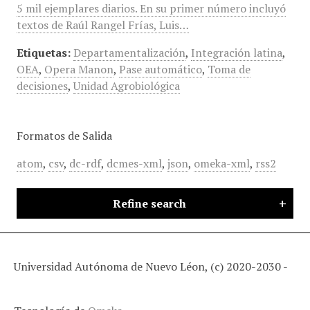
5 mil ejemplares diarios. En su primer número incluyó
textos de Raúl Rangel Frías, Luis…
Etiquetas:
Departamentalización
,
Integración latina
,
OEA
,
Opera Manon
,
Pase automático
,
Toma de
decisiones
,
Unidad Agrobiológica
Formatos de Salida
atom
,
csv
,
dc-rdf
,
dcmes-xml
,
json
,
omeka-xml
,
rss2
Refine search
Universidad Autónoma de Nuevo Léon, (c) 2020-2030 -