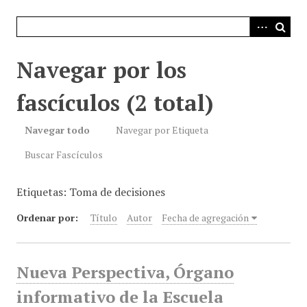
i
n
c
i
Navegar por los
p
a
fascículos (2 total)
l
Navegar todo
Navegar por Etiqueta
Buscar Fascículos
Etiquetas: Toma de decisiones
Ordenar por:
Título
Autor
Fecha de agregación
Nueva Perspectiva, Órgano
informativo de la Escuela