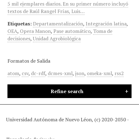
5 mil ejemplares diarios. En su primer número incluyó
textos de Raúl Rangel Frías, Luis…
Etiquetas:
Departamentalización
,
Integración latina
,
OEA
,
Opera Manon
,
Pase automático
,
Toma de
decisiones
,
Unidad Agrobiológica
Formatos de Salida
atom
,
csv
,
dc-rdf
,
dcmes-xml
,
json
,
omeka-xml
,
rss2
Refine search
Universidad Autónoma de Nuevo Léon, (c) 2020-2030 -