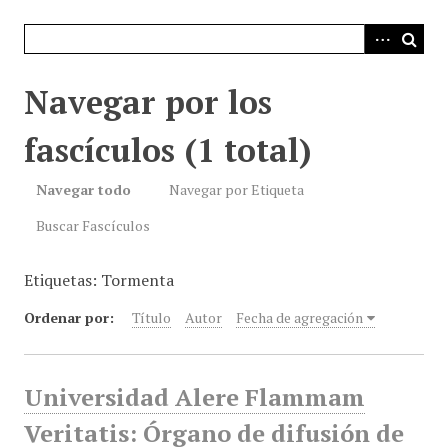
i
n
c
i
Navegar por los
p
a
fascículos (1 total)
l
Navegar todo
Navegar por Etiqueta
Buscar Fascículos
Etiquetas: Tormenta
Ordenar por:
Título
Autor
Fecha de agregación
Universidad Alere Flammam
Veritatis: Órgano de difusión de