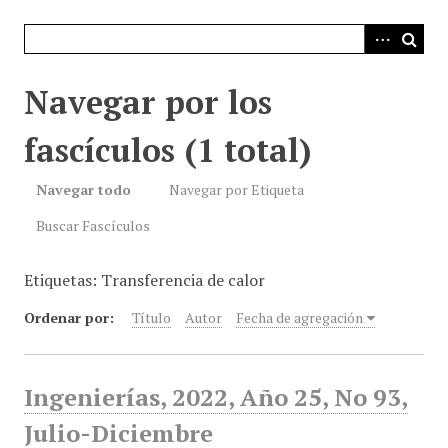
i
n
c
i
Navegar por los
p
a
fascículos (1 total)
l
Navegar todo
Navegar por Etiqueta
Buscar Fascículos
Etiquetas: Transferencia de calor
Ordenar por:
Título
Autor
Fecha de agregación
Ingenierías, 2022, Año 25, No 93,
Julio-Diciembre