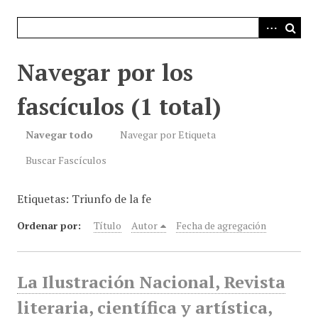
i
n
c
i
Navegar por los
p
a
fascículos (1 total)
l
Navegar todo
Navegar por Etiqueta
Buscar Fascículos
Etiquetas: Triunfo de la fe
Ordenar por:
Título
Autor
Fecha de agregación
La Ilustración Nacional, Revista
literaria, científica y artística,