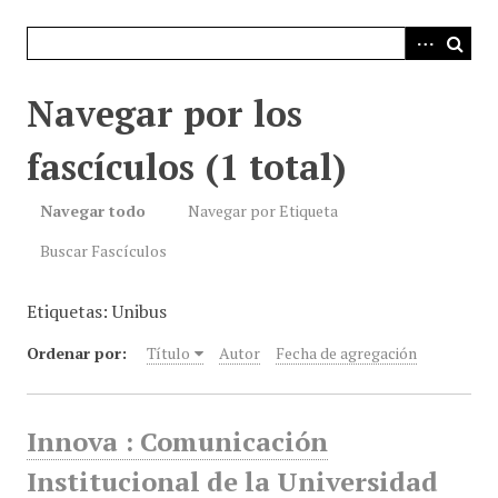
i
n
c
i
Navegar por los
p
a
fascículos (1 total)
l
Navegar todo
Navegar por Etiqueta
Buscar Fascículos
Etiquetas: Unibus
Ordenar por:
Título
Autor
Fecha de agregación
Innova : Comunicación
Institucional de la Universidad