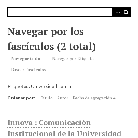
i
n
c
i
Navegar por los
p
a
fascículos (2 total)
l
Navegar todo
Navegar por Etiqueta
Buscar Fascículos
Etiquetas: Universidad canta
Ordenar por:
Título
Autor
Fecha de agregación
Innova : Comunicación
Institucional de la Universidad