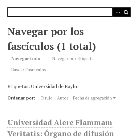
i
n
c
i
Navegar por los
p
a
fascículos (1 total)
l
Navegar todo
Navegar por Etiqueta
Buscar Fascículos
Etiquetas: Universidad de Baylor
Ordenar por:
Título
Autor
Fecha de agregación
Universidad Alere Flammam
Veritatis: Órgano de difusión