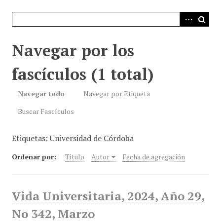
i
n
c
i
Navegar por los
p
a
fascículos (1 total)
l
Navegar todo
Navegar por Etiqueta
Buscar Fascículos
Etiquetas: Universidad de Córdoba
Ordenar por:
Título
Autor
Fecha de agregación
Vida Universitaria, 2024, Año 29,
No 342, Marzo