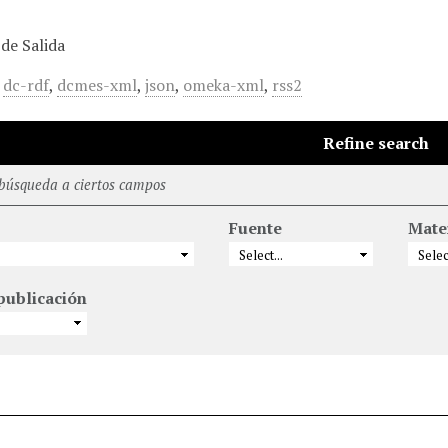
de Salida
,
dc-rdf
,
dcmes-xml
,
json
,
omeka-xml
,
rss2
Refine search
 búsqueda a ciertos campos
Fuente
Mate
publicación