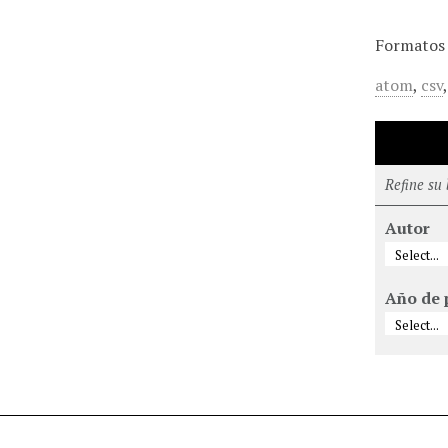
Formatos 
atom
,
csv
Refine su
Autor
Año de 