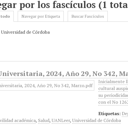
gar por los fascículos (1 tota
 todo
Navegar por Etiqueta
Buscar Fascículos
: Universidad de Córdoba
niversitaria, 2024, Año 29, No 342, M
Inicialmente l
cultural auspi
su periodicida
con el No 1262
Etiquetas:
De
ilidad académica
,
Salud
,
UANLeer
,
Universidad de Córdoba