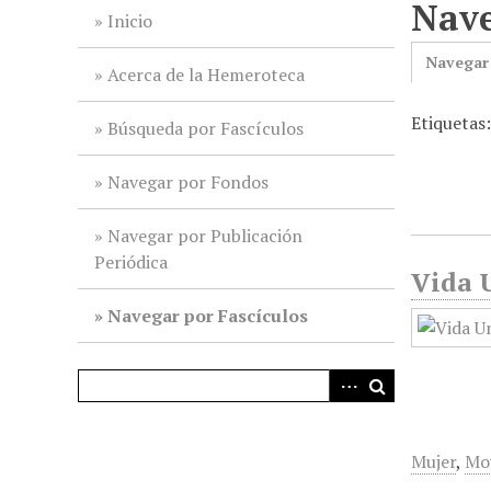
Nave
i
Inicio
n
Navegar
c
Acerca de la Hemeroteca
i
Etiquetas
p
Búsqueda por Fascículos
a
l
Navegar por Fondos
Navegar por Publicación
Periódica
Vida U
Navegar por Fascículos
Mujer
,
Mov