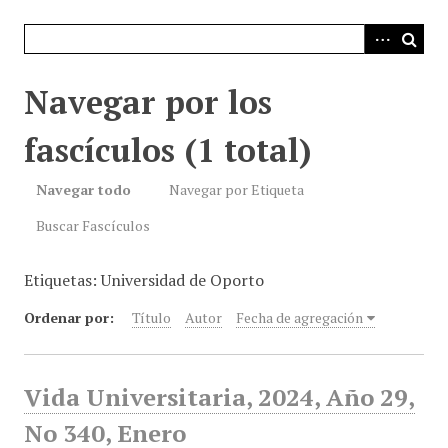
i
n
c
i
Navegar por los
p
a
fascículos (1 total)
l
Navegar todo
Navegar por Etiqueta
Buscar Fascículos
Etiquetas: Universidad de Oporto
Ordenar por:
Título
Autor
Fecha de agregación
Vida Universitaria, 2024, Año 29,
No 340, Enero