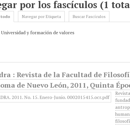
gar por los fascículos (1 tota
 todo
Navegar por Etiqueta
Buscar Fascículos
: Universidad y formación de valores
ra : Revista de la Facultad de Filosof
oma de Nuevo León, 2011, Quinta Époc
Revista
fundad
antropo
humanid
filosof