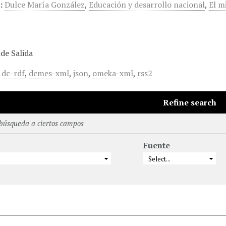
:
Dulce María González
,
Educación y desarrollo nacional
,
El m
de Salida
,
dc-rdf
,
dcmes-xml
,
json
,
omeka-xml
,
rss2
Refine search
 búsqueda a ciertos campos
Fuente