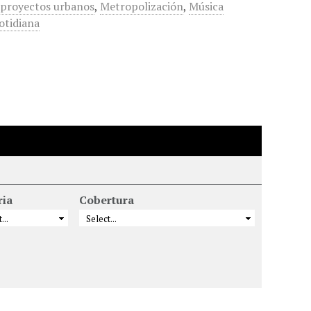
proyectos urbanos
,
Metropolización
,
Música
otidiana
ria
Cobertura