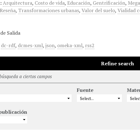
:
Arquitectura
,
Costo de vida
,
Educación
,
Gentrificación
,
Mega
Reseña
,
Transformaciones urbanas
,
Valor del suelo
,
Vialidad c
de Salida
,
dc-rdf
,
dcmes-xml
,
json
,
omeka-xml
,
rss2
Refine search
 búsqueda a ciertos campos
Fuente
Mate
publicación