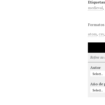
Etiquetas
medieval
,
Formatos 
atom
,
csv
Refine su
Autor
Año de 