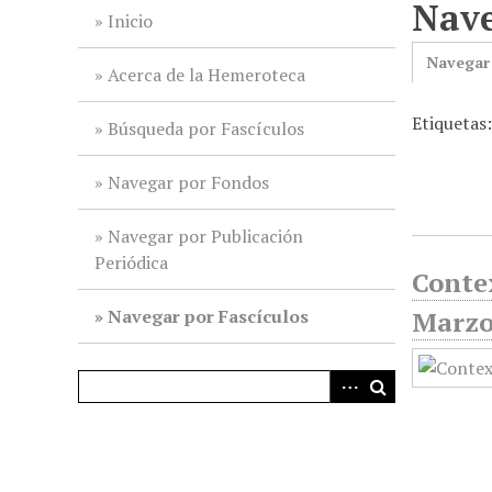
Nave
i
Inicio
n
Navegar
c
Acerca de la Hemeroteca
i
Etiquetas:
p
Búsqueda por Fascículos
a
l
Navegar por Fondos
Navegar por Publicación
Periódica
Contex
Navegar por Fascículos
Marzo