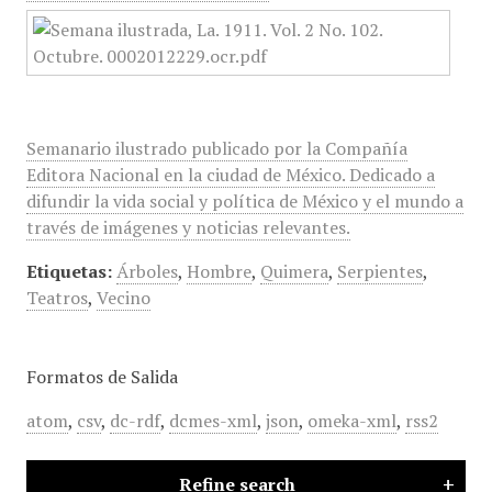
Semanario ilustrado publicado por la Compañía
Editora Nacional en la ciudad de México. Dedicado a
difundir la vida social y política de México y el mundo a
través de imágenes y noticias relevantes.
Etiquetas:
Árboles
,
Hombre
,
Quimera
,
Serpientes
,
Teatros
,
Vecino
Formatos de Salida
atom
,
csv
,
dc-rdf
,
dcmes-xml
,
json
,
omeka-xml
,
rss2
Refine search