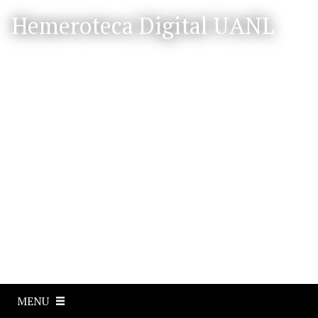
S
Hemeroteca Digital UANL
a
l
t
a
r
a
l
c
o
n
t
e
n
i
d
o
p
MENU
r