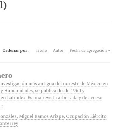
l)
Ordenar por:
Título
Autor
Fecha de agregación
nero
 investigación más antigua del noreste de México en
s y Humanidades, se publica desde 1960 y
en Latindex. Es una revista arbitrada y de acceso
a…
González
,
Miguel Ramos Arizpe
,
Ocupación Ejército
onterrey