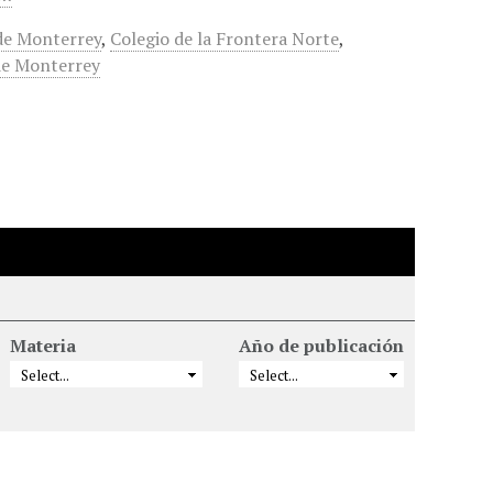
de Monterrey
,
Colegio de la Frontera Norte
,
de Monterrey
Materia
Año de publicación