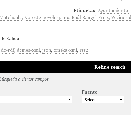
Etiquetas:
Ayuntamiento 
 Matehuala
,
Noreste novohispano
,
Raúl Rangel Frías
,
Vecinos 
de Salida
,
dc-rdf
,
dcmes-xml
,
json
,
omeka-xml
,
rss2
Refine search
 búsqueda a ciertos campos
Fuente