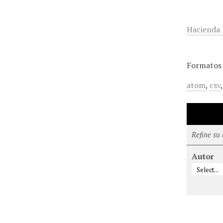
Hacienda
Formatos 
atom
,
csv
Refine su
Autor