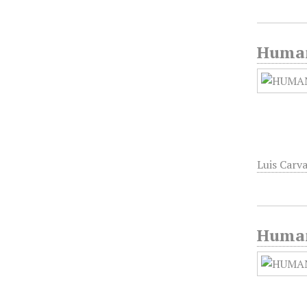
Humani
Luis Carva
Humani