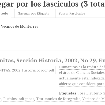
gar por los fascículos (3 tota
 todo
Navegar por Etiqueta
Buscar Fascículos
: Vecinos de Monterrey
tas, Sección Historia, 2002, No 29, E
Humanitas es la revista de
el área de Ciencias Sociale
actualmente está indexada 
abierto que considera par
Etiquetas:
José Eleuterio 
o
,
Pueblos indígenas
,
Testimonios de fotografía
,
Vecinos de M