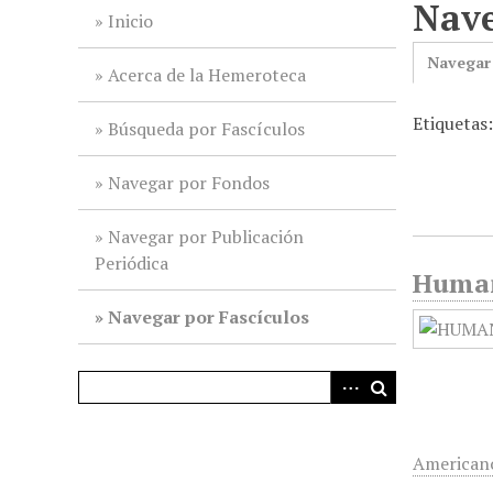
Nave
i
Inicio
n
Navegar
c
Acerca de la Hemeroteca
i
Etiquetas
p
Búsqueda por Fascículos
a
l
Navegar por Fondos
Navegar por Publicación
Periódica
Humani
Navegar por Fascículos
American