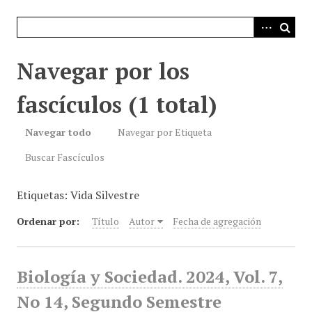
i
n
c
i
Navegar por los
p
a
fascículos (1 total)
l
Navegar todo
Navegar por Etiqueta
Buscar Fascículos
Etiquetas: Vida Silvestre
Ordenar por:
Título
Autor
Fecha de agregación
Biología y Sociedad. 2024, Vol. 7,
No 14, Segundo Semestre