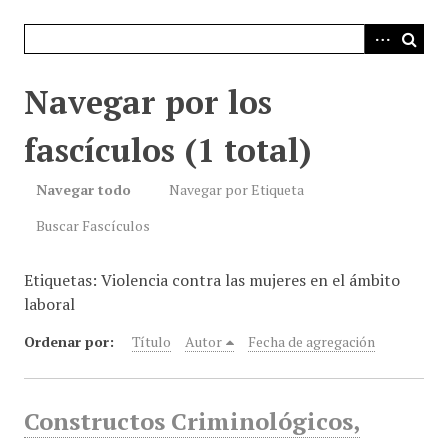
i
n
c
i
Navegar por los
p
a
fascículos (1 total)
l
Navegar todo
Navegar por Etiqueta
Buscar Fascículos
Etiquetas: Violencia contra las mujeres en el ámbito
laboral
Ordenar por:
Título
Autor
Fecha de agregación
Constructos Criminológicos,